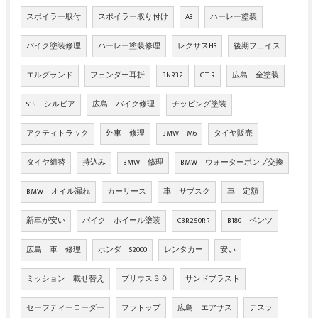
スポイラー取付
スポイラー取り付け
A3
ハーレー塗装
バイク塗装修理
ハーレー塗装修理
レクサスHS
後期フェイス
エルグランド
フェンダー耳折
BNR32
GT-R
広島 全塗装
S15 シルビア
広島 バイク修理
チッピング塗装
アクティトラック
外車 修理
BMW M6
タイヤ販売
タイヤ組替
持込み
BMW 修理
BMW ウォーターポンプ交換
BMW オイル漏れ
カーリース
車 サブスク
車 定額
新車が安い
バイク ホイール塗装
CBR250RR
B180 ベンツ
広島 車 修理
ホンダ S2000
レンタカー
安い
ミッション 載せ替え
プリウス３０
サンドブラスト
セーフティーローダー
フラトップ
広島 エアサス
テスラ