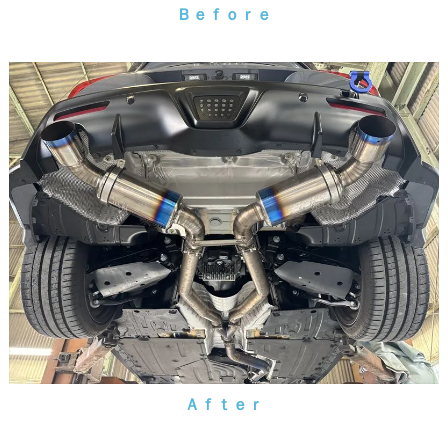
Ｂｅｆｏｒｅ
Ａｆｔｅｒ