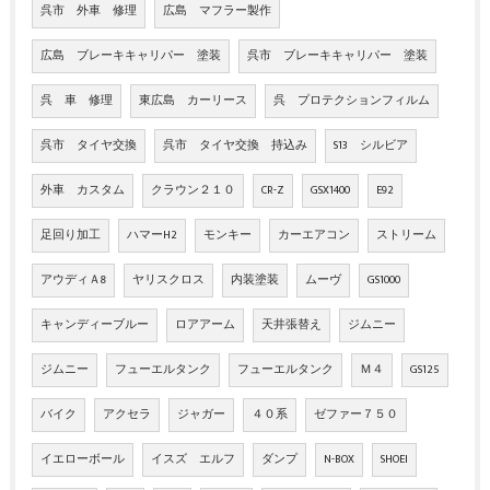
呉市 外車 修理
広島 マフラー製作
広島 ブレーキキャリパー 塗装
呉市 ブレーキキャリパー 塗装
呉 車 修理
東広島 カーリース
呉 プロテクションフィルム
呉市 タイヤ交換
呉市 タイヤ交換 持込み
S13 シルビア
外車 カスタム
クラウン２１０
CR-Z
GSX1400
E92
足回り加工
ハマーH2
モンキー
カーエアコン
ストリーム
アウディＡ8
ヤリスクロス
内装塗装
ムーヴ
GS1000
キャンディーブルー
ロアアーム
天井張替え
ジムニー
ジムニー
フューエルタンク
フューエルタンク
Ｍ４
GS125
バイク
アクセラ
ジャガー
４０系
ゼファー７５０
イエローボール
イスズ エルフ
ダンプ
N-BOX
SHOEI