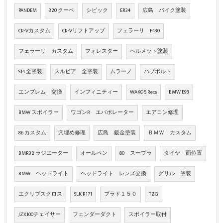
PANDEM
320 クーペ
シビック
ER34
広島 バイク塗装
CR-Vカスタム
CR-Vリフトアップ
フェラーリ F430
フェラーリ カスタム
フォレスター
ヘルメット塗装
S14 全塗装
スルビア 全塗装
ムラーノ
ハブボルト
エンブレム 交換
インフィニティー
WAKO'S Recs
BMW E93
BMW スポイラー
ワゴンR エバポレーター
エアコン修理
86 カスタム
穴埋め修理
広島 鈑金塗装
ＢＭＷ カスタム
BMR32 ラジエーター
オールペン
80 スープラ
タイヤ 面位置
BMW ヘッドライト
ヘッドライト レンズ交換
グリル 塗装
エクリプスクロス
SLK R171
プラド１５０
TZG
JZX100チェイサー
フェンダーダクト
スポイラー取付