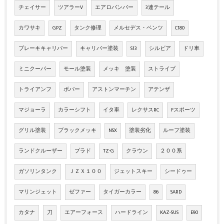
チェイサー
ツアラーV
エアロバンパー
3連テール
カワサキ
GPZ
タンク修理
メルセデス・ベンツ
C180
ブレーキキャリパー
キャリパー塗装
S13
シルビア
ドリ車
ミニクーパー
モール塗装
メッキ 塗装
ストライプ
トライアンフ
ボバー
アストンマーチン
アテンザ
マジョーラ
カラーシフト
イタ車
レクサスRC
Fスポーツ
グリル塗装
ブラックメッキ
NSX
塗装劣化
ルーフ塗装
ランドクルーザー
プラド
TZ-G
クラウン
２００系
ガソリンタンク
ＪＺＸ１００
ジェットスキー
シードゥー
マリンジェット
ゼファー
タイガーカラー
86
SARD
カタナ
刀
エアーフォース
ハードライン
KAZ-SUS
E90