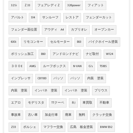
325i
Ｚ33
フェアレディＺ
326power
フィアット
アバルト
S14
サンルーフ
レストア
フェンダーカット
フェンダー面位置
アウディ A4
カブリオレ
オープンカー
630i
リモコンキー
セルモーター
E63
バイクホイール塗装
ポリッシュ加工
E60
アンドロンドナビ
ナビ取付
W124
３００E
AMG
ルーフボックス
N-VAN
G's
TS185
インプレッサ
CB1100
パッソ
パッソ
内装 塗装
内装 塗装
インパネ 塗装
インパネ 塗装
プリウス
エアロ
モデリスタ
TTクーペ
８J
車買取
不動車
事故車
古い車
加走行車
廃車
無料
クラッチ交換
Z33
ポルシェ
マフラー交換
広島 板金塗装
BMW E92