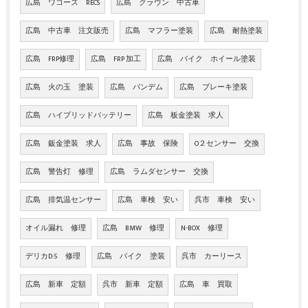
広島 ワコーズ RECS
広島 クラウン 中古車
広島 中古車 注文販売
広島 マフラー塗装
広島 耐熱塗装
広島 FRP修理
広島 FRP 加工
広島 バイク ホイール塗装
広島 火の玉 塗装
広島 パンデム
広島 ブレーキ塗装
広島 ハイブリッドバッテリー
広島 板金塗装 求人
広島 鈑金塗装 求人
広島 事故 保険
O２センサー 交換
広島 警告灯 修理
広島 ラムダセンサー 交換
広島 排気温センサー
広島 車検 安い
呉市 車検 安い
オイル漏れ 修理
広島 BMW 修理
N-BOX 修理
デリカD:5 修理
広島 バイク 塗装
呉市 カーリース
広島 新車 定額
呉市 新車 定額
広島 車 買取