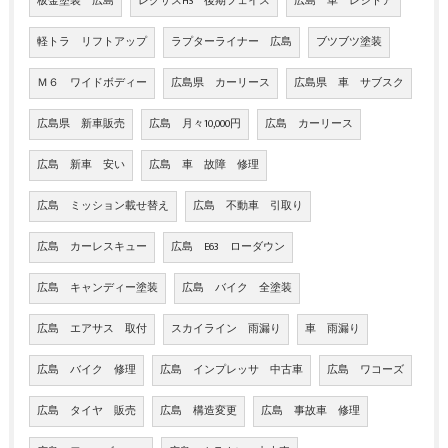
板金塗装 広島
レクサスHS 後期フェイス
広島 車 レシトア
軽トラ リフトアップ
ラプターライナー 広島
ブツブツ塗装
Ｍ６ ワイドボディー
広島県 カーリース
広島県 車 サブスク
広島県 新車販売
広島 月々10,000円
広島 カーリース
広島 新車 安い
広島 車 故障 修理
広島 ミッション載せ替え
広島 不動車 引取り
広島 カーレスキュー
広島 E63 ローダウン
広島 キャンディー塗装
広島 バイク 全塗装
広島 エアサス 取付
スカイライン 雨漏り
車 雨漏り
広島 バイク 修理
広島 インプレッサ 中古車
広島 ワコーズ
広島 タイヤ 販売
広島 構造変更
広島 事故車 修理