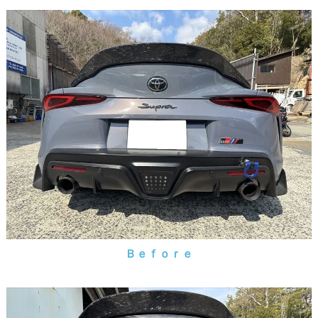
Ｂｅｆｏｒｅ