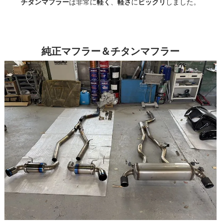
チタンマフラー
軽く
軽さ
ビックリ
は非常に
、
に
しました。
純正マフラー＆チタンマフラー