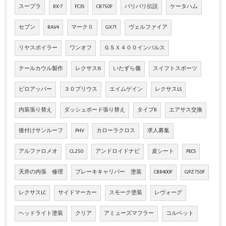
スープラ
RX-7
FC3S
CB750F
バリバリ伝説
ケータハム
セブン
RAV4
マークⅡ
GX71
ヴェルファイア
リヤスポイラー
ワンオフ
ＧＳＸ４００インパルス
テールカウル製作
レクサスIS
いたずら傷
スイフトスポーツ
ピロアッパー
３０プリウス
エイムゲイン
レクサスLS
内装張り替え
ダッシュボード張り替え
タイプR
エアサス交換
後付けサンルーフ
PHV
カローラクロス
求人募集
アルファロメオ
CL250
アンドロイドナビ
皮シート
PECS
天井の内張 修理
ブレーキキャリパー 塗装
CBR400F
GPZ750F
レクサスLC
サイドマーカー
スモーク塗装
レヴォーグ
ヘッドライト塗装
クリア
アミューズマフラー
コルベット