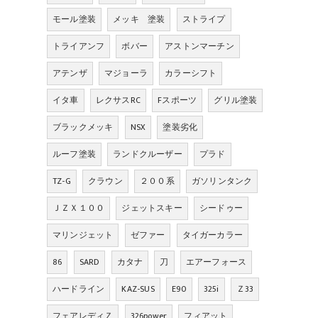
モール塗装
メッキ 塗装
ストライプ
トライアンフ
ボバー
アストンマーチン
アテンザ
マジョーラ
カラーシフト
イタ車
レクサスRC
Fスポーツ
グリル塗装
ブラックメッキ
NSX
塗装劣化
ルーフ塗装
ランドクルーザー
プラド
TZ-G
クラウン
２００系
ガソリンタンク
ＪＺＸ１００
ジェットスキー
シードゥー
マリンジェット
ゼファー
タイガーカラー
86
SARD
カタナ
刀
エアーフォース
ハードライン
KAZ-SUS
E90
325i
Ｚ33
フェアレディＺ
326power
フィアット