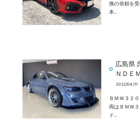
換の依頼を受
本…
広島県 
ＮＤＥ
2022/04/11
ＢＭＷ３２０
両はＢＭＷ３
ド…