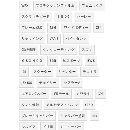
WRX
プロテクションフィルム
フェニックス
スクラッチガード
３５０G
ハーレー
フレーム塗装
Ｍ６
ワイドボディー
Z34
リヤウイング
VARIS
バイクタンク
錆び修理
タンクコーティング
スズキ
ＧＳＸ４００
525i
Mスポーツ
BW'S
125
スクーター
キャンター
デコトラ
JZX100
チェイサー
ツアラーV
エアロバンパー
3連テール
カワサキ
GPZ
タンク修理
メルセデス・ベンツ
C180
ブレーキキャリパー
キャリパー塗装
S13
シルビア
ドリ車
ミニクーパー