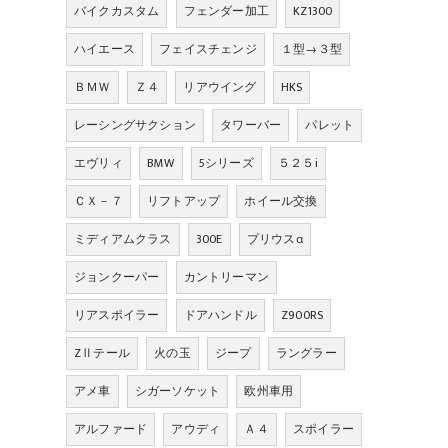
バイクカスタム
フェンダー加工
KZ1300
ハイエース
フェイスチェンジ
１型→３型
ＢＭＷ
Ｚ４
リアウイング
HKS
レーシングサクション
タワーバー
パレット
エヴリィ
BMW
5シリーズ
５２５i
ＣＸ－７
リフトアップ
ホイール交換
ミディアムクラス
300E
プリウスα
ジョンクーパー
カントリーマン
リアスポイラー
ドアハンドル
Z900RS
ZⅡテール
火の玉
ジープ
ラングラー
アメ車
シガーソケット
欧州車用
アルファード
アウディ
Ａ４
スポイラー