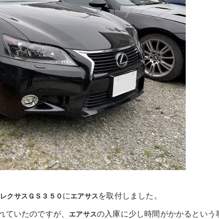
た
に
を取付しました。
レクサスＧＳ３５０
エアサス
れていたのですが、
の入庫に少し時間がかかるという
エアサス