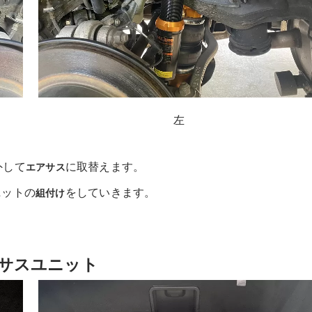
左
外して
に取替えます。
エアサス
ニットの
をしていきます。
組付け
サスユニット