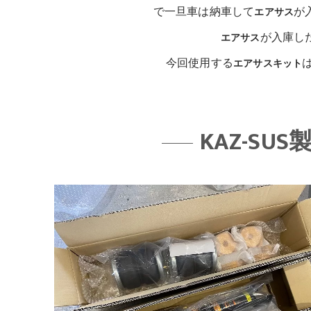
で一旦車は納車して
が
エアサス
が入庫し
エアサス
今回使用する
エアサスキット
KAZ-S