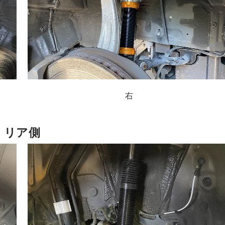
右
リア側