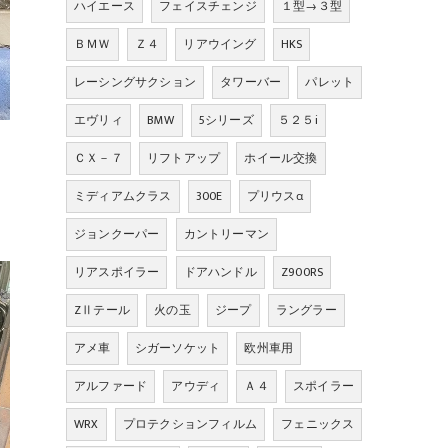
ハイエース
フェイスチェンジ
１型→３型
ＢＭＷ
Ｚ４
リアウイング
HKS
レーシングサクション
タワーバー
パレット
エヴリィ
BMW
5シリーズ
５２５i
ＣＸ－７
リフトアップ
ホイール交換
ミディアムクラス
300E
プリウスα
ジョンクーパー
カントリーマン
リアスポイラー
ドアハンドル
Z900RS
ZⅡテール
火の玉
ジープ
ラングラー
アメ車
シガーソケット
欧州車用
アルファード
アウディ
Ａ４
スポイラー
WRX
プロテクションフィルム
フェニックス