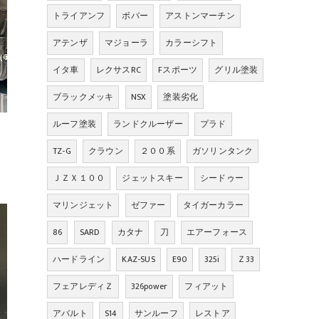
トライアンフ
ボバー
アストンマーチン
アテンザ
マジョーラ
カラーシフト
イタ車
レクサスRC
Fスポーツ
グリル塗装
ブラックメッキ
NSX
塗装劣化
ルーフ塗装
ランドクルーザー
プラド
TZ-G
クラウン
２００系
ガソリンタンク
ＪＺＸ１００
ジェットスキー
シードゥー
マリンジェット
ゼファー
タイガーカラー
86
SARD
カタナ
刀
エアーフォース
ハードライン
KAZ-SUS
E90
325i
Ｚ33
フェアレディＺ
326power
フィアット
アバルト
S14
サンルーフ
レストア