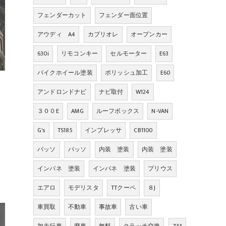
フェンダーカット
フェンダー面位置
アウディ A4
カブリオレ
オープンカー
630i
リモコンキー
セルモーター
E63
バイクホイール塗装
ポリッシュ加工
E60
アンドロンドナビ
ナビ取付
W124
３００E
AMG
ルーフボックス
N-VAN
G's
TS185
インプレッサ
CB1100
パッソ
パッソ
内装 塗装
内装 塗装
インパネ 塗装
インパネ 塗装
プリウス
エアロ
モデリスタ
TTクーペ
８J
車買取
不動車
事故車
古い車