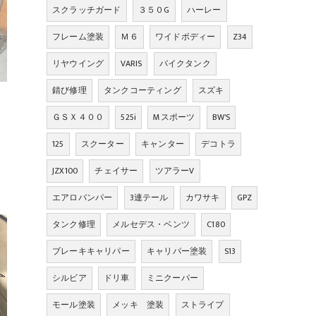
スクラッチガード
３５０G
ハーレー
フレーム塗装
Ｍ６
ワイドボディー
Z34
リヤウイング
VARIS
バイクタンク
錆び修理
タンクコーティング
スズキ
ＧＳＸ４００
525i
Mスポーツ
BW'S
125
スクーター
キャンター
デコトラ
JZX100
チェイサー
ツアラーV
エアロバンパー
3連テール
カワサキ
GPZ
タンク修理
メルセデス・ベンツ
C180
ブレーキキャリパー
キャリパー塗装
S13
シルビア
ドリ車
ミニクーパー
モール塗装
メッキ 塗装
ストライプ