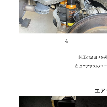
右
純正の
を
足回り
次は
のユ
エアサス
エア