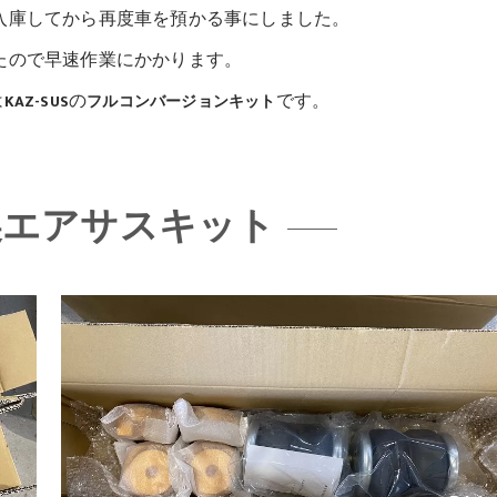
入庫してから再度車を預かる事にしました。
たので早速作業にかかります。
は
の
です。
KAZ-SUS
フルコンバージョンキット
US製エアサスキット